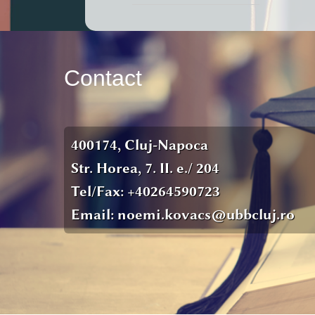
Contact
400174, Cluj-Napoca
Str. Horea, 7. II. e./ 204
Tel/Fax: +40264590723
Email: noemi.kovacs@ubbcluj.ro