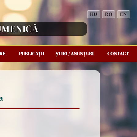
HU
RO
EN
UMENICĂ
ARE
PUBLICAȚII
ȘTIRI / ANUNȚURI
CONTACT
a