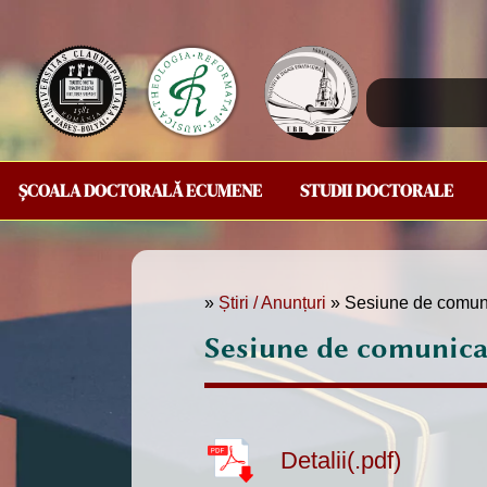
ȘCOALA DOCTORALĂ ECUMENE
STUDII DOCTORALE
»
Știri / Anunțuri
» Sesiune de comunic
Sesiune de comunicar
Detalii(.pdf)