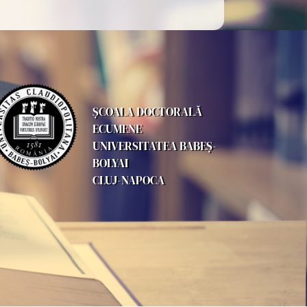
ȘCOALA DOCTORALĂ
ECUMENE
UNIVERSITATEA BABEŞ-
BOLYAI
CLUJ-NAPOCA