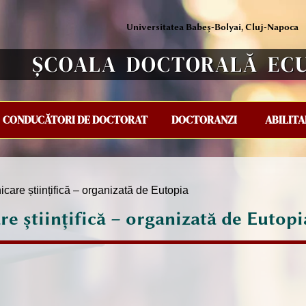
Universitatea Babeș-Bolyai, Cluj-Napoca
ȘCOALA DOCTORALĂ EC
CONDUCĂTORI DE DOCTORAT
DOCTORANZI
ABILIT
are științifică – organizată de Eutopia
e științifică – organizată de Eutopi