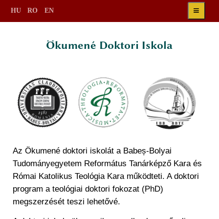
≡
HU
RO
EN
Ökumené Doktori Iskola
Az Ökumené doktori iskolát a Babeș-Bolyai
Tudományegyetem Református Tanárképző Kara és
Római Katolikus Teológia Kara működteti. A doktori
program a teológiai doktori fokozat (PhD)
megszerzését teszi lehetővé.