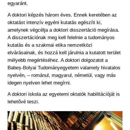
egyaránt.
A doktori képzés három éves. Ennek keretében az
oktatást intenzív egyéni kutatás egészíti ki,
amelynek végcélja a doktori disszertáció megírása.
A disszertációnak meg kell felelnie a tudományos
kutatás és a szakmai etika nemzetközi
elvárásainak, és hozzá kell járulnia a kutatott terület
mélyebb megértéséhez. A doktori dolgozatot a
Babeș-Bolyai Tudományegyetem valamely hivatalos
nyelvén, – románul, magyarul, németül, vagy más
idegen nyelven lehet megírni.
A doktori iskola az egyetemi oktatók habilitációját is
lehetővé teszi.