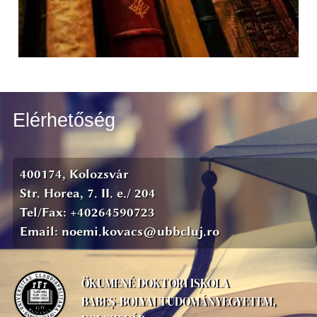
Elérhetőség
400174, Kolozsvár
Str. Horea, 7. II. e./ 204
Tel/Fax: +40264590723
Email: noemi.kovacs@ubbcluj.ro
ÖKUMENÉ DOKTORI ISKOLA
BABEȘ-BOLYAI TUDOMÁNYEGYETEM,