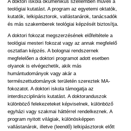
A doktori iskola ökumenikus szellemben műveli a
teológiai kutatást. A program az egyetemi oktatók,
kutatók, lelkipásztorok, vallástanárok, tanácsadók
és más szakemberek teológiai képzését biztosítja.
A doktori fokozat megszerzésének előfeltétele a
teológiai mesteri fokozat vagy az annak megfelelő
osztatlan képzés. A bolognai rendszernek
megfelelően a doktori programot adott esetben
olyanok is elvégezhetik, akik más
humántudományok vagy akár a
természettudományok területén szereztek MA-
fokozatot. A doktori iskola támogatja az
interdiszciplináris kutatást. A doktoranduszok
különböző felekezeteket képviselnek, különböző
egyházi vagy szakmai háttérrel rendelkeznek. A
program nyitott világiak, különösképpen
vallástanárok, illetve (leendő) lelkipásztorok előtt