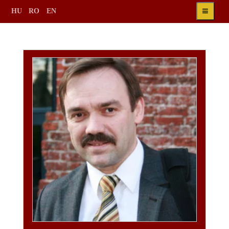
≡
HU
RO
EN