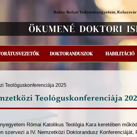
Babeș-Bolyai Tudományegyetem, Kolozsvár
ÖKUMENÉ DOKTORI I
TORÁTUSVEZETŐK
DOKTORANDUSZOK
HABILITÁCIÓ
i Teológuskonferenciája 2025
zetközi Teológuskonferenciája 20
nyegyetem Római Katolikus Teológia Kara keretében működő
én szervezi a IV. Nemzetközi Doktorandusz Konferenciáját, 