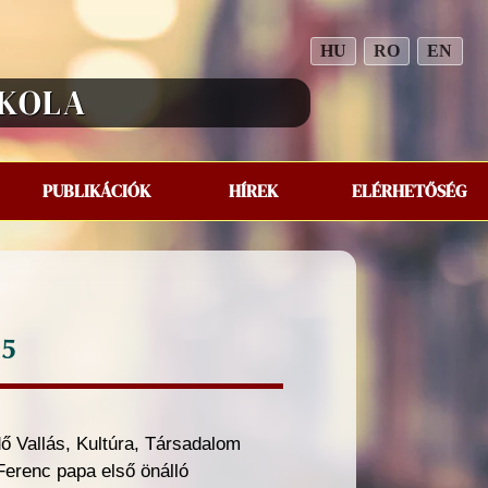
HU
RO
EN
SKOLA
PUBLIKÁCIÓK
HÍREK
ELÉRHETŐSÉG
25
 Vallás, Kultúra, Társadalom
Ferenc papa első önálló