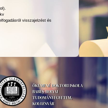
ol).
3kv
lfogadásról visszajelzést és
ÖKUMENÉ DOKTORI ISKOLA
BABEȘ-BOLYAI
TUDOMÁNYEGYETEM,
KOLOZSVÁR