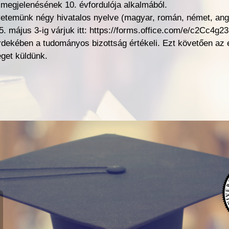
ka megjelenésének 10. évfordulója alkalmából.
etemünk négy hivatalos nyelve (magyar, román, német, ang
 május 3-ig várjuk itt: https://forms.office.com/e/c2Cc4g2
rdekében a tudományos bizottság értékeli. Ezt követően az e
get küldünk.