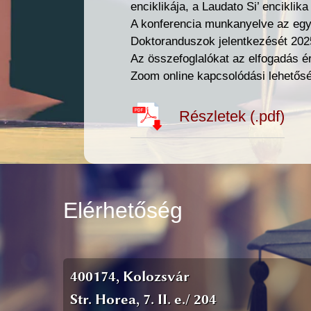
enciklikája, a Laudato Si’ encikli
A konferencia munkanyelve az egy
Doktoranduszok jelentkezését 2025.
Az összefoglalókat az elfogadás é
Zoom online kapcsolódási lehetősé
Részletek (.pdf)
Elérhetőség
400174, Kolozsvár
Str. Horea, 7. II. e./ 204