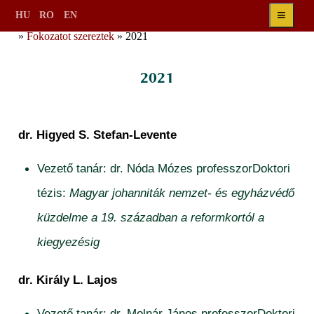
≡
HU
RO
EN
»
Fokozatot szereztek
» 2021
2021
dr. Higyed S. Stefan-Levente
Vezető tanár: dr. Nóda Mózes professzorDoktori
tézis:
Magyar johanniták nemzet- és egyházvédő
küzdelme a 19. században a reformkortól a
kiegyezésig
dr. Király L. Lajos
Vezető tanár: dr. Molnár János professzorDoktori