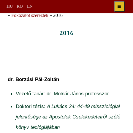
≡
HU
RO
EN
»
Fokozatot szereztek
» 2016
2016
dr. Borzási Pál-Zoltán
Vezető tanár: dr. Molnár János professzor
Doktori tézis:
A Lukács 24: 44-49 missziológiai
jelentősége az Apostolok Cselekedeteiről szóló
könyv teológiájában