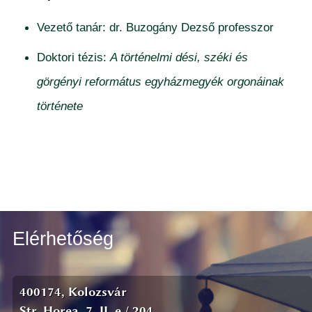
Vezető tanár: dr. Buzogány Dezső professzor
Doktori tézis:
A történelmi dési, széki és
görgényi református egyházmegyék orgonáinak
története
Elérhetőség
400174, Kolozsvár
Str. Horea, 7. II. e./ 204